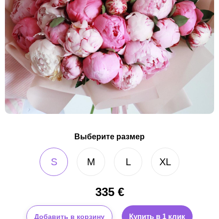
Выберите размер
S
M
L
XL
335
€
Купить в 1 клик
Добавить в корзину