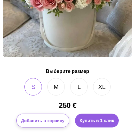
Выберите размер
S
M
L
XL
250
€
Купить в 1 клик
Добавить в корзину