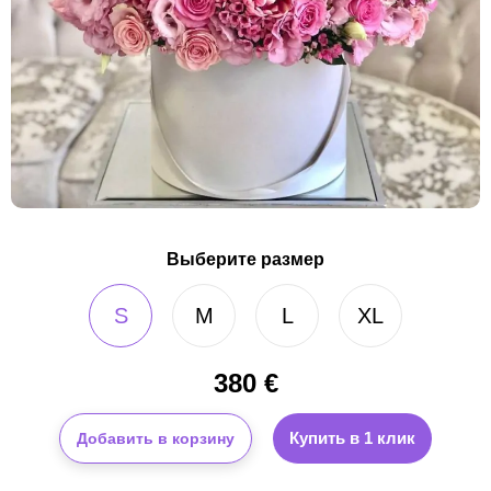
Выберите размер
S
M
L
XL
380
€
Купить в 1 клик
Добавить в корзину