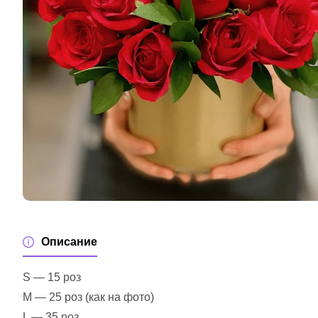
Описание
S — 15 роз
M — 25 роз (как на фото)
L — 35 роз