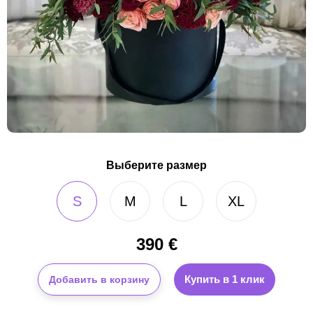
Выберите размер
S
M
L
XL
390
€
Купить в 1 клик
Добавить в корзину