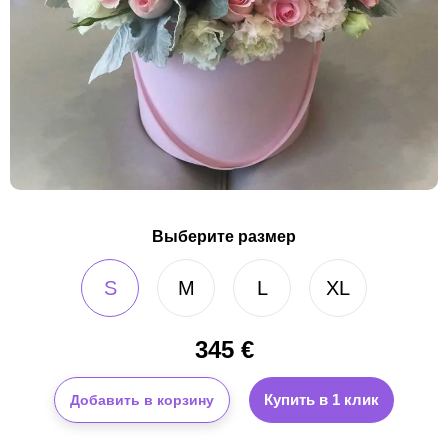
Выберите размер
S
M
L
XL
345
€
Купить в 1 клик
Добавить в корзину