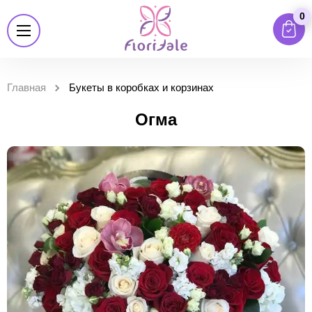
0
Главная
Букеты в коробках и корзинах
Огма