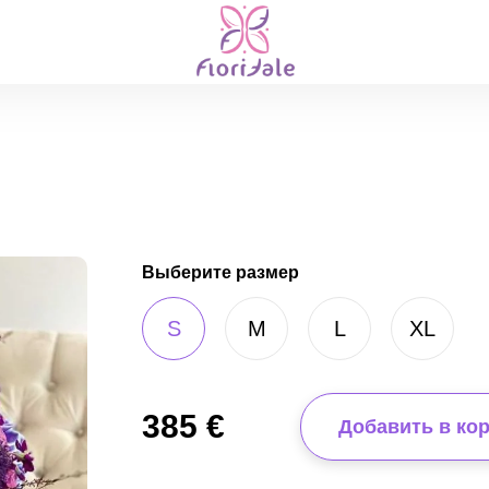
Выберите размер
S
M
L
XL
385
€
Добавить в ко