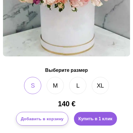
Выберите размер
S
M
L
XL
140
€
Купить в 1 клик
Добавить в корзину